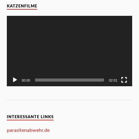
KATZENFILME
Video-
Player
00:00
02:01
INTERESSANTE LINKS
parasitenabwehr.de